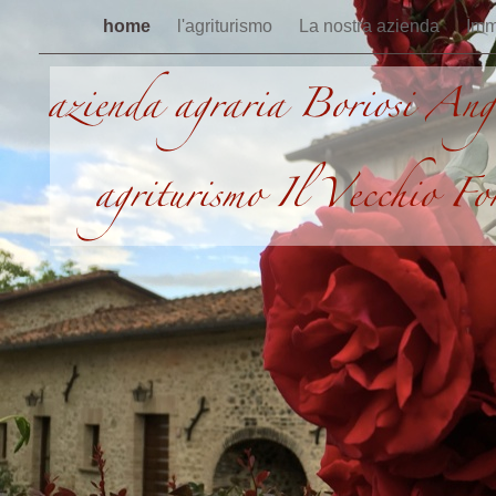
home
l'agriturismo
La nostra azienda
Imm